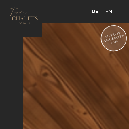
DE
EN
AUSZEIT
ANGEBOTE
2026