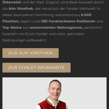
Österreich
und der Welt. Ergänzt wird diese Auswahl durch
die
Alm Vinothek
, das Herzstück der Fender-Weinwelt: In
dieser besonderen Sammlung, bestehend aus
6.000
Flaschen,
lagern rund
350 handverlesene Positionen
und
Top-Weine
aus
renommierten Weinregionen,
persönlich
kuratiert von Erwin Fender und unter optimalen
Bedingungen aufbewahrt.
ZUR ALM VINOTHEK
ZUR CHALET WEINKARTE