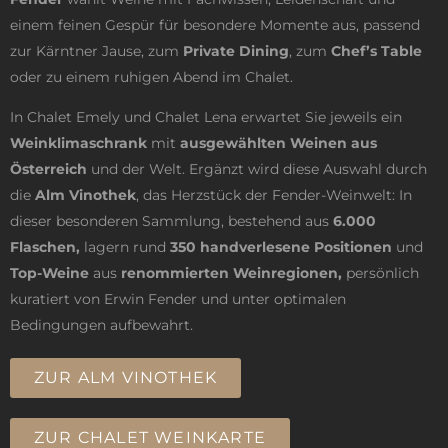
einem feinen Gespür für besondere Momente aus, passend
zur Kärntner Jause, zum
Private Dining
, zum
Chef’s Table
oder zu einem ruhigen Abend im Chalet.
In Chalet Emely und Chalet Lena erwartet Sie jeweils ein
Weinklimaschrank
mit
ausgewählten Weinen aus
Österreich
und der Welt. Ergänzt wird diese Auswahl durch
die
Alm Vinothek
, das Herzstück der Fender-Weinwelt: In
dieser besonderen Sammlung, bestehend aus
6.000
Flaschen,
lagern rund
350 handverlesene Positionen
und
Top-Weine
aus
renommierten Weinregionen,
persönlich
kuratiert von Erwin Fender und unter optimalen
Bedingungen aufbewahrt.
ZUR ALM VINOTHEK
ZUR CHALET WEINKARTE