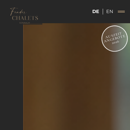
DE
EN
AUSZEIT
ANGEBOTE
2026